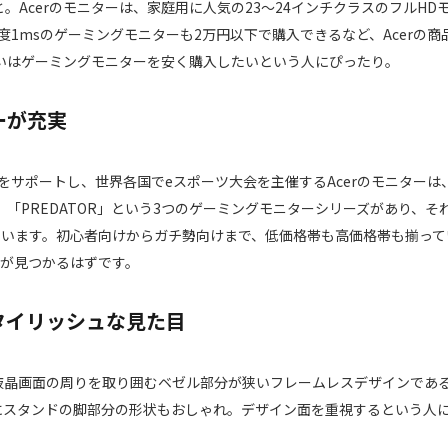
。Acerのモニターは、家庭用に人気の23～24インチクラスのフルHD
1msのゲーミングモニターも2万円以下で購入できるなど、Acerの商
いはゲーミングモニターを安く購入したいという人にぴったり。
ーが充実
r”をサポートし、世界各国でeスポーツ大会を主催するAcerのモニターは
RO」「PREDATOR」という3つのゲーミングモニターシリーズがあり、そ
ています。初心者向けからガチ勢向けまで、低価格帯も高価格帯も揃って
ーが見つかるはずです。
タイリッシュな見た目
、液晶画面の周りを取り囲むベゼル部分が狭いフレームレスデザインであ
にスタンドの脚部分の形状もおしゃれ。デザイン面を重視するという人