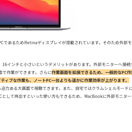
、ノートPCであるためRetinaディスプレイが搭載されています。そのため外部
チ、16インチと小さいというデメリットがあります。外部モニターへ接続
画面で作業ができます。さらに
作業画面を拡張できるため、一般的なPC作
ティブな作業も、ノートPC一台よりも遥かに作業効率が上がります。
ときも迫力ある大画面で視聴できます。また、自宅ではクラムシェルモード
として持出すといった使い方もできるため、MacBookに外部モニター